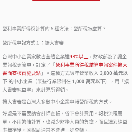
營利事業所得稅計算的 5 種方法：營所稅怎麼算？
營所稅申報方式１：擴大書審
台灣中小企業家數占全體企業達
98%以上
，財政部為了讓企
業報稅更簡單，訂定了「
營利事業所得稅結算申報案件擴大
書面審核實施要點
」。這種方式讓年營業收入
3,000 萬元以
下
的中小企業（某些行業限制在
1,000 萬元以下
），用「擴
大書審純益率」來計算所得額。
擴大書審是台灣大多數中小企業申報營所稅的方式。
好處是不需要請會計師查帳，省下會計費用。報稅流程簡
單，不用繁雜計算，也減少財務人員的負擔，而且達到純益
率標準後，國稅局通常不會進一步查帳。