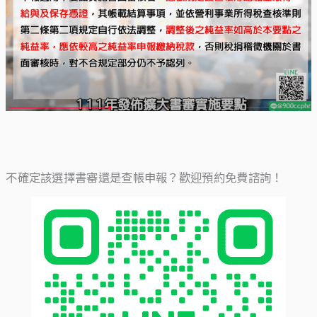
不確定該選擇書審還是查帳申報？歡迎預約免費諮詢！