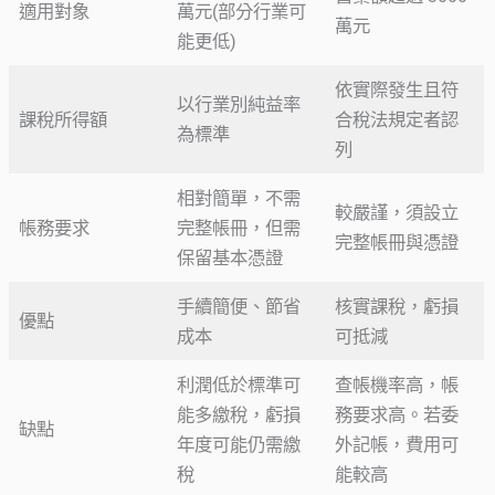
適用對象
萬元(部分行業可
萬元
能更低)
依實際發生且符
以行業別純益率
課稅所得額
合稅法規定者認
為標準
列
相對簡單，不需
較嚴謹，須設立
帳務要求
完整帳冊，但需
完整帳冊與憑證
保留基本憑證
手續簡便、節省
核實課稅，虧損
優點
成本
可抵減
利潤低於標準可
查帳機率高，帳
能多繳稅，虧損
務要求高。若委
缺點
年度可能仍需繳
外記帳，費用可
稅
能較高