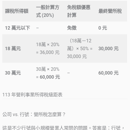
一般計算方
免稅額優惠
課稅所得額
最終營所稅
式 (20%)
計算
12 萬元以下
–
免徵
0 元
（18萬－12
18萬 × 20%
18 萬元
萬）× 50% =
30,000 元
= 36,000 元
30,000 元
30萬 × 20%
30 萬元
–
60,000 元
=
60,000 元
113 年營利事業所得稅級距表
公司 vs. 行號：營所稅怎麼算？
這是不少行號與小規模營業人常問的問題。答案是：行號，