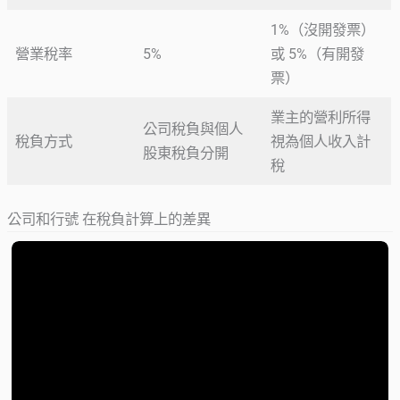
1%（沒開發票）
營業稅率
5%
或 5%（有開發
票）
業主的營利所得
公司稅負與個人
稅負方式
視為個人收入計
股東稅負分開
稅
公司和行號 在稅負計算上的差異