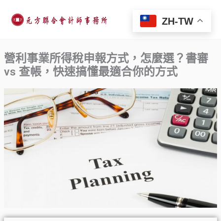
跳
至
ZH-TW
主
要
營利事業所得稅申報方式，怎麼選？書審
內
vs 查帳，快速搞懂最適合你的方式
容