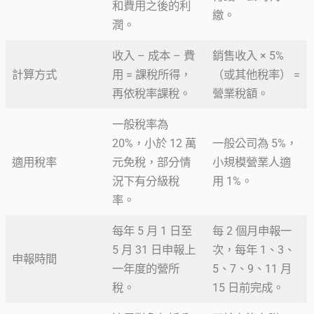
和費用之後的利
繳。
潤。
收入 – 成本 – 費
銷售收入 × 5%
計算方式
用 = 課稅所得，
（或其他稅率） =
再依稅率課稅。
營業稅額。
一般稅率為
20%，小於 12 萬
一般公司為 5%，
適用稅率
元免稅，部分情
小規模營業人適
況下有分級稅
用 1%。
率。
每年 5 月 1 日至
每 2 個月申報一
5 月 31 日申報上
次，每年 1、3、
申報時間
一年度的營所
5、7、9、11 月
稅。
15 日前完成。