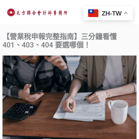
跳
至
ZH-TW
主
要
【營業稅申報完整指南】三分鐘看懂
內
401、403、404 要選哪個！
容