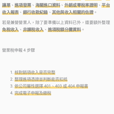
讓單
、
進項發票
、
海關進口資料
、
外銷或零稅率證明
、
平台
收入報
表
、
銀行收款紀錄
、
其他與收入相關的佐證
。
若是兼營營業人，除了要準備以上資料已外，還要額外整理
免稅收入
、
非課稅收入
、
進項稅額分攤資料
。
營業稅申報 4 步驟
核對銷項收入是否完整
整理進項憑證並判斷能否扣抵
依公司屬性選擇 401、403 或 404 申報書
完成電子申報及繳稅