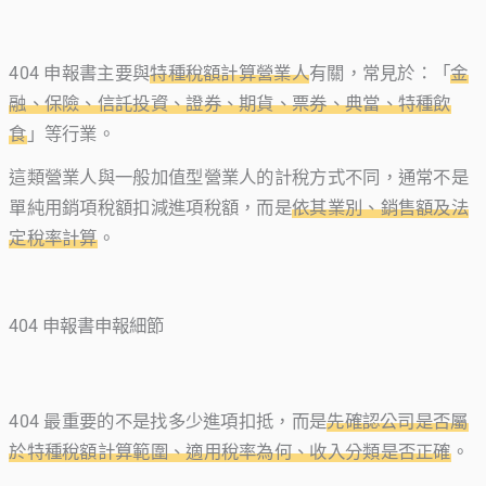
404 申報書主要與
特種稅額計算營業人
有關，常見於：「
金
融、保險、信託投資、證券、期貨、票券、典當、特種飲
食
」等行業。
這類營業人與一般加值型營業人的計稅方式不同，通常不是
單純用銷項稅額扣減進項稅額，而是
依其業別、銷售額及法
定稅率計算
。
404 申報書申報細節
404 最重要的不是找多少進項扣抵，而是
先確認公司是否屬
於特種稅額計算範圍、適用稅率為何、收入分類是否正確
。