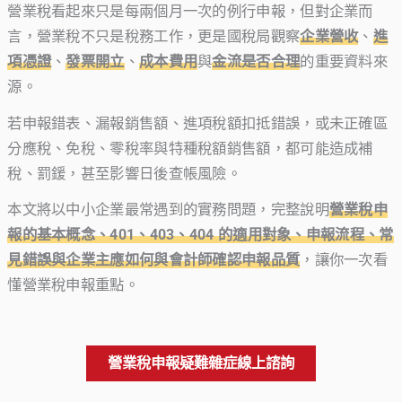
營業稅看起來只是每兩個月一次的例行申報，但對企業而
言，營業稅不只是稅務工作，更是國稅局觀察
企業營收
、
進
項憑證
、
發票開立
、
成本費用
與
金流是否合理
的重要資料來
源。
若申報錯表、漏報銷售額、進項稅額扣抵錯誤，或未正確區
分應稅、免稅、零稅率與特種稅額銷售額，都可能造成補
稅、罰鍰，甚至影響日後查帳風險。
本文將以中小企業最常遇到的實務問題，完整說明
營業稅申
報的基本概念、401、403、404 的適用對象、申報流程、常
見錯誤與企業主應如何與會計師確認申報品質
，讓你一次看
懂營業稅申報重點。
營業稅申報疑難雜症線上諮詢