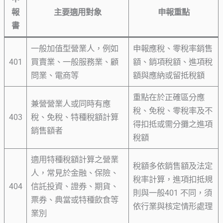
報
主要適用對象
申報重點
書
一般加值型營業人，例如
申報應稅、零稅率銷售
401
買賣業、一般服務業、顧
額、銷項稅額、進項稅
問業、電商等
額與應納或留抵稅額
重點在於正確區分應
兼營營業人或同時有應
稅、免稅、零稅率及不
403
稅、免稅、特種稅額計算
得扣抵或需分攤之進項
銷售額者
稅額
適用特種稅額計算之營業
稅額多依銷售額及法定
人，常見於金融、保險、
稅率計算，進項扣抵規
404
信託投資、證券、期貨、
則與一般401 不同，須
票券、典當或特種飲食等
依行業與核定情形處理
業別